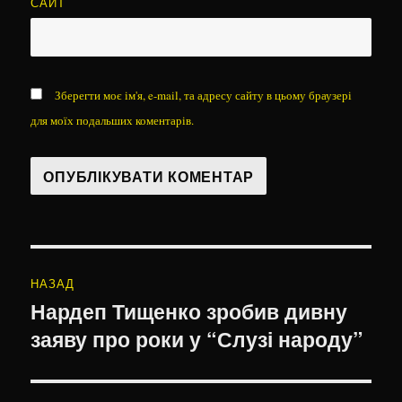
САЙТ
Зберегти моє ім'я, e-mail, та адресу сайту в цьому браузері
для моїх подальших коментарів.
Навігація
НАЗАД
записів
Нардеп Тищенко зробив дивну
Попередній
заяву про роки у “Слузі народу”
запис: