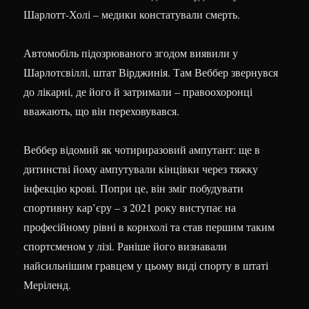
Шарлотт-Холі – медики констатували смерть.
Автомобіль підозрюваного згодом виявили у
Шарлотсвіллі, штат Вірджинія. Там Веббер звернувся
до лікарні, де його й затримали – правоохоронці
вважають, що він переховувався.
Веббер відомий як чотириразовий ампутант: ще в
дитинстві йому ампутували кінцівки через тяжку
інфекцію крові. Попри це, він зміг побудувати
спортивну кар’єру – з 2021 року виступає на
професійному рівні в корнхолі та став першим таким
спортсменом у лізі. Раніше його визнавали
найсильнішим гравцем у цьому виді спорту в штаті
Меріленд.