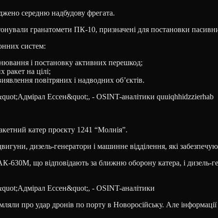
джено середню надбудову фрегата.
етонували гранатомети ПК-10, призначені для постановки пасивн
онних систем:
інювання і постановку активних перешкод;
 ракет на цілі;
иявлення повітряних і надводних об’єктів.
акетний катер проєкту 1241 “Молнія”.
вигуни, дизель-генератори і машинне відділення, які забезпечую
АК-630М, що відповідають за ближню оборону катера, і дизель-г
омляли про удар дронів по порту в Новоросійську. Але інформації