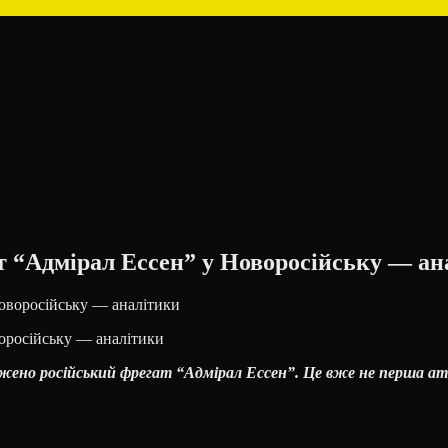
т “Адмірал Ессен” у Новоросійську — ан
оросійську — аналітики
жено російський фрегат “Адмірал Ессен”. Це вже не перша ата