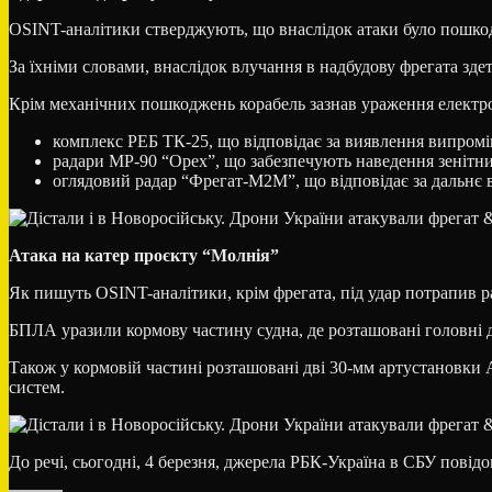
OSINT-аналітики стверджують, що внаслідок атаки було пошко
За їхніми словами, внаслідок влучання в надбудову фрегата зд
Крім механічних пошкоджень корабель зазнав ураження електр
комплекс РЕБ ТК-25, що відповідає за виявлення випром
радари МР-90 “Орех”, що забезпечують наведення зенітних
оглядовий радар “Фрегат-М2М”, що відповідає за дальнє в
Атака на катер проєкту “Молнія”
Як пишуть OSINT-аналітики, крім фрегата, під удар потрапив р
БПЛА уразили кормову частину судна, де розташовані головні д
Також у кормовій частині розташовані дві 30-мм артустановки 
систем.
До речі, сьогодні, 4 березня, джерела РБК-Україна в СБУ повід