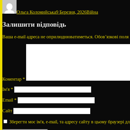
Автор
Оприлюднено
Категорії
Ольга Коломийська
9 Березня, 2026
Війна
Залишити відповідь
Ваша e-mail адреса не оприлюднюватиметься.
Обов’язкові поля
Коментар
*
Ім'я
*
Email
*
Сайт
Зберегти моє ім'я, e-mail, та адресу сайту в цьому браузері 