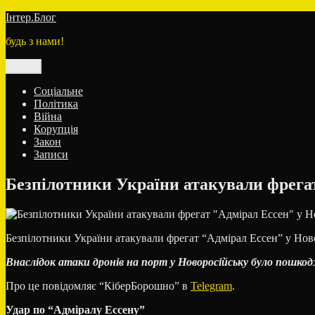
Перейти
Інтер.Блог
до
будь з нами!
вмісту
Меню
Соціальне
Політика
Війна
Корупція
Закон
Записи
Безпілотники України атакували фрега
Безпілотники України атакували фрегат “Адмірал Ессен” у Нов
Внаслідок атаки дронів на порт у Новоросійську було пошкод
Про це повідомляє “КіберБорошно” в
Telegram
.
Удар по “Адміралу Ессену”