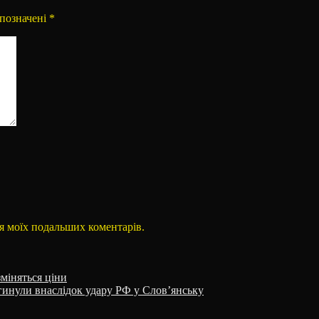
 позначені
*
для моїх подальших коментарів.
зміняться ціни
загинули внаслідок удару РФ у Слов’янську