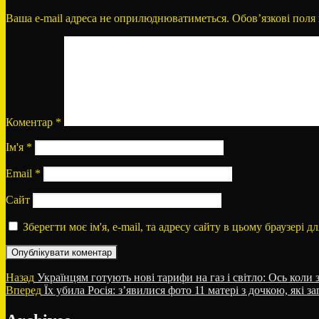
Ваша e-mail адреса не оприлюднюватиметься.
Обов’язкові поля
Коментар
*
Ім'я
*
Email
*
Сайт
Зберегти моє ім'я, e-mail, та адресу сайту в цьому браузері 
Навігація
Попередній
Назад
Українцям готують нові тарифи на газ і світло: Ось коли 
запис:
Наступний
Вперед
Їх убила Росія: з’явилися фото 11 матері з дочкою, які 
записів
запис: