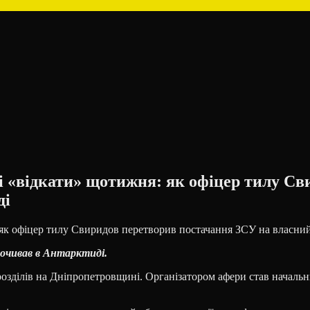
ні «відкати» щотижня: як офіцер тилу С
ді
почивав в Антарктиді.
озділів на Дніпропетровщині. Організатором афери став начальни