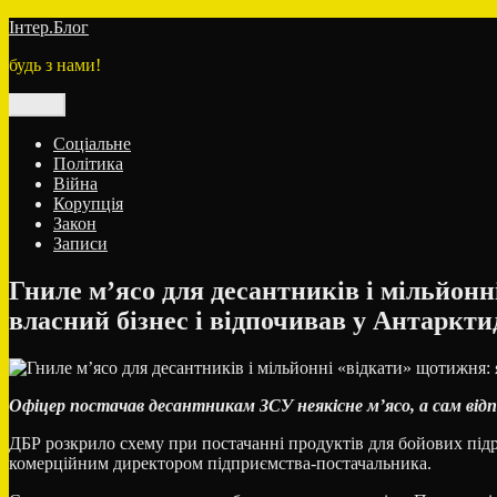
Перейти
Інтер.Блог
до
будь з нами!
вмісту
Меню
Соціальне
Політика
Війна
Корупція
Закон
Записи
Гниле м’ясо для десантників і мільйон
власний бізнес і відпочивав у Антаркти
Офіцер постачав десантникам ЗСУ неякісне м’ясо, а сам від
ДБР розкрило схему при постачанні продуктів для бойових підр
комерційним директором підприємства-постачальника.