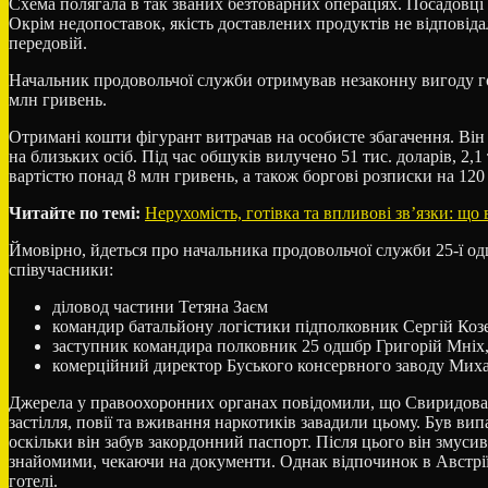
Схема полягала в так званих безтоварних операціях. Посадовці
Окрім недопоставок, якість доставлених продуктів не відповідал
передовій.
Начальник продовольчої служби отримував незаконну вигоду гот
млн гривень.
Отримані кошти фігурант витрачав на особисте збагачення. Він
на близьких осіб. Під час обшуків вилучено 51 тис. доларів, 2,1
вартістю понад 8 млн гривень, а також боргові розписки на 120 
Читайте по темі:
Нерухомість, готівка та впливові зв’язки: щ
Ймовірно, йдеться про начальника продовольчої служби 25-ї од
співучасники:
діловод частини Тетяна Заєм
командир батальйону логістики підполковник Сергій Коз
заступник командира полковник 25 одшбр Григорій Мніх
комерційний директор Буського консервного заводу Мих
Джерела у правоохоронних органах повідомили, що Свиридова ві
застілля, повії та вживання наркотиків завадили цьому. Був ви
оскільки він забув закордонний паспорт. Після цього він змусив
знайомими, чекаючи на документи. Однак відпочинок в Австрії 
готелі.