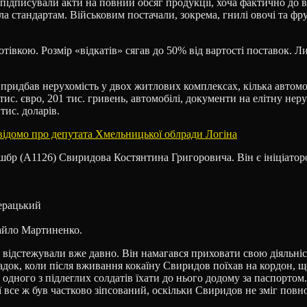
 підписували акти на повний обсяг продукції, хоча фактично до 
а стандартам. Військовим постачали, зокрема, гнилі овочі та фрук
івкою. Розмір «відкатів» сягав до 50% від вартості поставок. 
 придбав нерухомість у двох житлових комплексах, кілька автом
 тис. євро, 201 тис. гривень, автомобілі, документи на елітну нер
тис. доларів.
о відомо про депутата Хмельницької облради Логіна
шбр (А1126) Свиридова Костянтина Григоровича. Він є ініціатор
ерацький
,
айло Мартиненко.
дстежували вже давно. Він намагався приховати свою діяльність
падок, коли після вживання кокаїну Свиридов поїхав на кордон, щ
 одного з підлеглих солдатів їхати до нього додому за паспортом
все ж був частково зіпсований, оскільки Свиридов не зміг повн