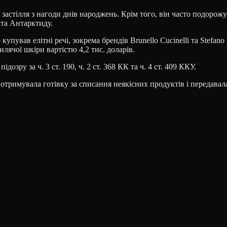
астілля з нагоди днів народжень. Крім того, він часто подорож
 та Антарктиду.
вав елітні речі, зокрема брендів Brunello Cucinelli та Stefano Ri
илячої шкіри вартістю 4,2 тис. доларів.
зру за ч. 3 ст. 190, ч. 2 ст. 368 КК та ч. 4 ст. 409 ККУ.
 отримувала готівку за списання неякісних продуктів і передавал