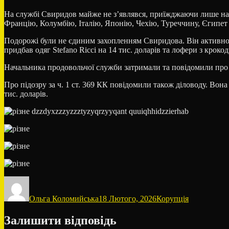
На службі Свиридов майже не з’являвся, приїжджаючи лише на з
Францію, Колумбію, Італію, Японію, Чехію, Туреччину, Єгипет
Подорожі були не єдиним захопленням Свиридова. Він активно купу
придбав одяг Stefano Ricci на 14 тис. доларів та лофери з крокод
Начальника продовольчої служби затримали та повідомили про підо
Про підозру за ч. 1 ст. 369 КК повідомили також діловоду. Вона
тис. доларів.
Автор
Оприлюднено
Категорії
Ольга Коломийська
18 Лютого, 2026
Корупція
Залишити відповідь