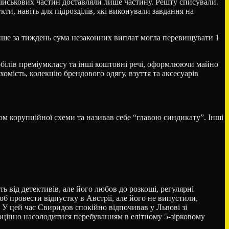
військових частин доставляли лише частину. Решту списували.
ти, навіть для підрозділів, які виконували завдання на
Лише за тиждень сума незаконних виплат могла перевищувати 1
обілів преміумкласу та інші коштовні речі, оформлюючи майно
ухомість, колекцію брендового одягу, взуття та аксесуарів
ом корупційної схеми та називав себе “главою синдикату”. Інші
 від детективів, але його любов до розкоші, регулярні
об провести відпустку в Австрії, але його не випустили,
. У цей час Свиридов спокійно відпочивав у Львові зі
оцінно насолодитися перебуванням в елітному 5-зірковому