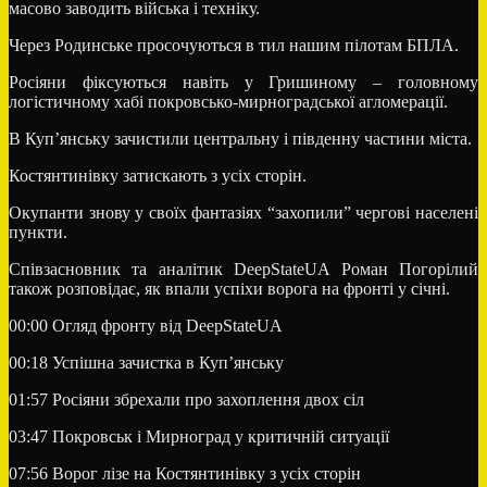
масово заводить війська і техніку.
Через Родинське просочуються в тил нашим пілотам БПЛА.
Росіяни фіксуються навіть у Гришиному – головному
логістичному хабі покровсько-мирноградської агломерації.
В Куп’янську зачистили центральну і південну частини міста.
Костянтинівку затискають з усіх сторін.
Окупанти знову у своїх фантазіях “захопили” чергові населені
пункти.
Співзасновник та аналітик DeepStateUA Роман Погорілий
також розповідає, як впали успіхи ворога на фронті у січні.
00:00
Огляд фронту від DeepStateUA
00:18
Успішна зачистка в Куп’янську
01:57
Росіяни збрехали про захоплення двох сіл
03:47
Покровськ і Мирноград у критичній ситуації
07:56
Ворог лізе на Костянтинівку з усіх сторін