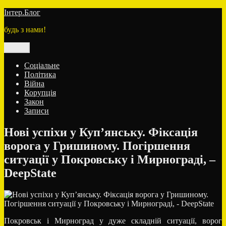
Перейти
Інтер.Блог
до
будь з нами!
вмісту
Меню
Соціальне
Політика
Війна
Корупція
Закон
Записи
Нові успіхи у Куп’янську. Фіксація
ворога у Гришиному. Погіршення
ситуації у Покровську і Мирнограді, –
DeepState
Покровськ і Мирноград у дуже складній ситуації, ворог