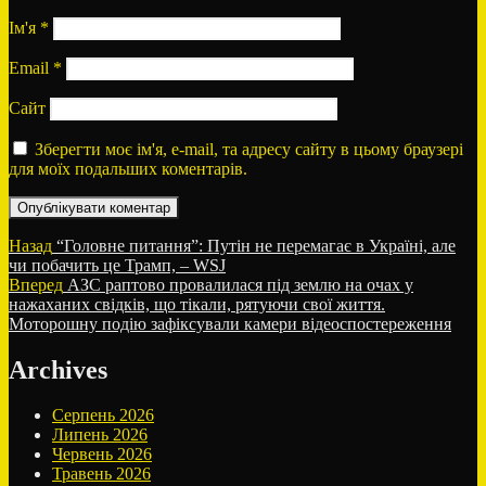
Ім'я
*
Email
*
Сайт
Зберегти моє ім'я, e-mail, та адресу сайту в цьому браузері
для моїх подальших коментарів.
Навігація
Попередній
Назад
“Головне питання”: Путін не перемагає в Україні, але
запис:
чи побачить це Трамп, – WSJ
записів
Наступний
Вперед
АЗС раптово провалилася під землю на очах у
запис:
нажаханих свідків, що тікали, рятуючи свої життя.
Моторошну подію зафіксували камери відеоспостереження
Archives
Серпень 2026
Липень 2026
Червень 2026
Травень 2026