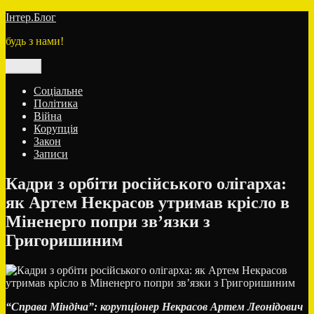
Перейти
Інтер.Блог
до
будь з нами!
вмісту
Меню
Соціальне
Політика
Війна
Корупція
Закон
Записи
Кадри з орбіти російського олігарха:
як Артем Некрасов утримав крісло в
Міненерго попри зв’язки з
Григоришиним
“Справа Міндіча”: корупціонер Некрасов Артем Леонідович