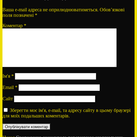
Ваша e-mail адреса не оприлюднюватиметься.
Обов’язкові
поля позначені
*
Коментар
*
Ім'я
*
Email
*
Сайт
Зберегти моє ім'я, e-mail, та адресу сайту в цьому браузері
для моїх подальших коментарів.