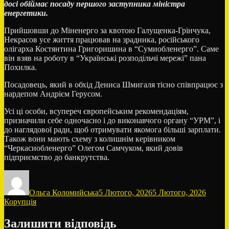
досі обіймає посаду першого заступника міністра
енергетики.
Прийшовши до Міненерго за квотою Галущенка-Грінчука,
Некрасов усе життя працював на зрадника, російського
олігарха Костянтина Григоришина в “Сумиобленерго”. Саме
він взяв на роботу в “Українські розподільчі мережі” пана
Похилка.
Посадовець, який в обхід Дениса Шмигаля тісно співпрацює з
нардепом Андрієм Герусом.
Усі ці особи, всупереч європейським рекомендаціям,
призначили себе одночасно і до виконавчого органу “УРМ”, і
до наглядової ради, щоб отримувати якомога більші зарплати.
Також вони мають схему з колишнім керівником
“Черкасиобленерго” Олегом Самчуком, який довів
підприємство до банкрутства.
Автор
Оприлюднено
Катего
Ольга Коломийська
5 Лютого, 2026
5 Лютого, 2026
Корупція
Залишити відповідь