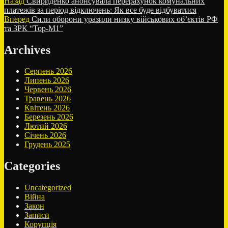
Навігація
Попередній
Назад
Свириденко анонсувала перерахунок комунальних
запис:
платежів за період відключень: Як все буде відбуватися
записів
Наступний
Вперед
Сили оборони уразили низку військових об’єктів РФ
запис:
та ЗРК “Тор-М1”
Archives
Серпень 2026
Липень 2026
Червень 2026
Травень 2026
Квітень 2026
Березень 2026
Лютий 2026
Січень 2026
Грудень 2025
Categories
Uncategorized
Війна
Закон
Записи
Корупція