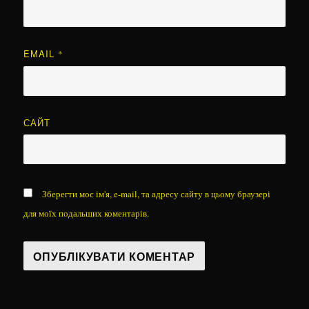
EMAIL
*
САЙТ
Зберегти моє ім'я, e-mail, та адресу сайту в цьому браузері
для моїх подальших коментарів.