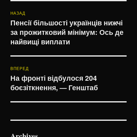
Навігація
НАЗАД
записів
Пенсії більшості українців нижчі
Попередній
за прожитковий мінімум: Ось де
запис:
найвищі виплати
ВПЕРЕД
На фронті відбулося 204
Наступний
боєзіткнення, — Генштаб
запис:
Archives