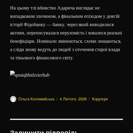
На цьому тлі вбивство Адарича виглядає не
випадковим злочином, а фінальним епізодом у довгій
історії Фідобанку — банку, через який виводилися
активи, переписувалася нерухомість і ховалися реальні
бенефіціари. Номінали змінюються, схеми лишаються,
а сліди знову ведуть до людей з оточення старої влади
та тіньового фінансового світу.
Автор
Оприлюднено
Категорії
Ольга Коломийська
4 Лютого, 2026
Корупція
Залишити відповідь