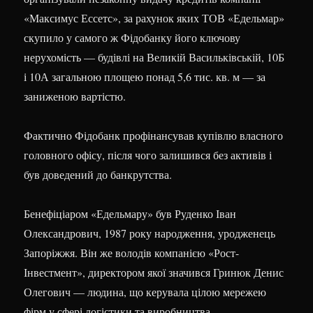
«Максимус Ессетс», за рахунок яких ТОВ «Едельмар»
скупило у самого ж Фідобанку його ключову
нерухомість — будівлі на Великій Васильківській, 10Б
і 10А загальною площею понад 5,6 тис. кв. м — за
заниженою вартістю.
Фактично Фідобанк профінансував купівлю власного
головного офісу, після чого залишився без активів і
був доведений до банкрутства.
Бенефіціаром «Едельмару» був Руденко Іван
Олександрович, 1987 року народження, уродженець
Запоріжжя. Він же володів компанією «Рост-
Інвестмент», директором якої значився Гринюк Денис
Олегович — людина, що керувала цілою мережею
фірм у сфері логістики та виробництва.