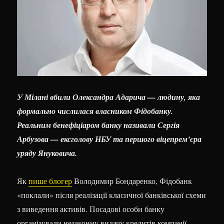
У Мілані вбили Олександра Адарича — людину, яка
формально числилася власником Фідобанку.
Реальним бенефіціаром банку називали Сергія
Арбузова — ексголову НБУ та першого віцепрем’єра
уряду Януковича.
Як
пише блогер
Володимир Бондаренко, Фідобанк
«поклали» після реалізації класичної банківської схеми
з виведення активів. Посадові особи банку
організували незаконну видачу кредитів компанії