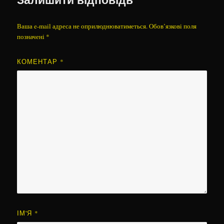
Ваша e-mail адреса не оприлюднюватиметься.
Обов’язкові поля
позначені
*
КОМЕНТАР
*
ІМ'Я
*