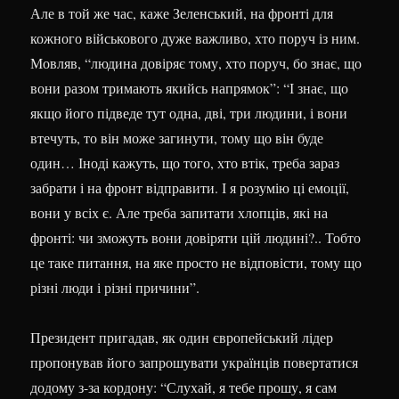
Але в той же час, каже Зеленський, на фронті для
кожного військового дуже важливо, хто поруч із ним.
Мовляв, “людина довіряє тому, хто поруч, бо знає, що
вони разом тримають якийсь напрямок”: “І знає, що
якщо його підведе тут одна, дві, три людини, і вони
втечуть, то він може загинути, тому що він буде
один… Іноді кажуть, що того, хто втік, треба зараз
забрати і на фронт відправити. І я розумію ці емоції,
вони у всіх є. Але треба запитати хлопців, які на
фронті: чи зможуть вони довіряти цій людині?.. Тобто
це таке питання, на яке просто не відповісти, тому що
різні люди і різні причини”.
Президент пригадав, як один європейський лідер
пропонував його запрошувати українців повертатися
додому з-за кордону: “Слухай, я тебе прошу, я сам