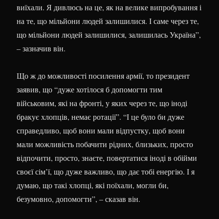
виїхали. Я дивлюсь на це, як на велике випробування і
на те, що мільйони людей залишилися. І саме через те,
що мільйони людей залишилися, залишилась Україна”,
– зазначив він.
Що ж до можливості посилення армії, то президент
заявив, що “дуже хотілося б допомогти тим
військовим, які на фронті, у яких через те, що іноді
бракує хлопців, немає ротації”. “І це було би дуже
справедливо, щоб вони мали відпустку, щоб вони
мали можливість побачити рідних, близьких, просто
відпочити, просто, знаєте, повертатися іноді в обійми
своєї сім’ї, що дуже важливо, що дає тобі енергію. І я
думаю, що такі хлопці, які поїхали, могли би,
безумовно, допомогти”, – сказав він.