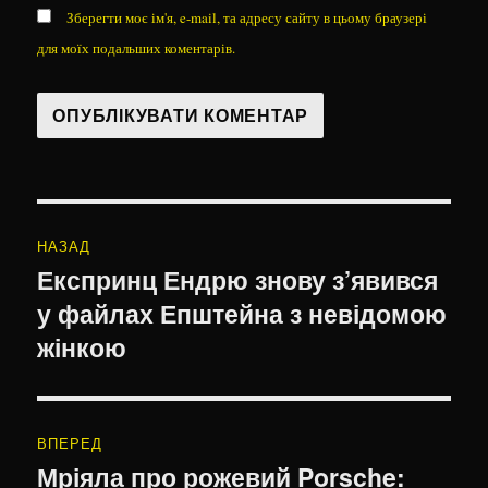
Зберегти моє ім'я, e-mail, та адресу сайту в цьому браузері
для моїх подальших коментарів.
Навігація
НАЗАД
записів
Експринц Ендрю знову з’явився
Попередній
у файлах Епштейна з невідомою
запис:
жінкою
ВПЕРЕД
Мріяла про рожевий Porsche:
Наступний