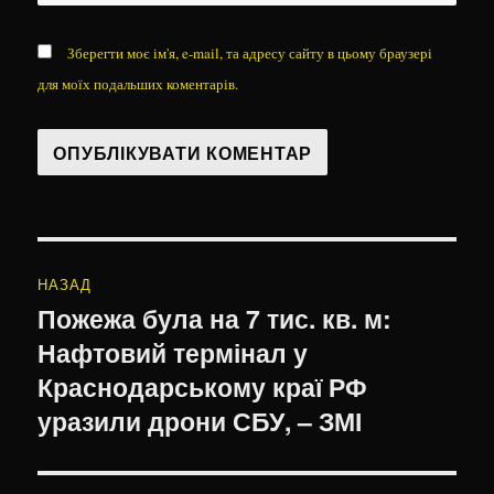
Зберегти моє ім'я, e-mail, та адресу сайту в цьому браузері
для моїх подальших коментарів.
Навігація
НАЗАД
записів
Пожежа була на 7 тис. кв. м:
Попередній
Нафтовий термінал у
запис:
Краснодарському краї РФ
уразили дрони СБУ, – ЗМІ