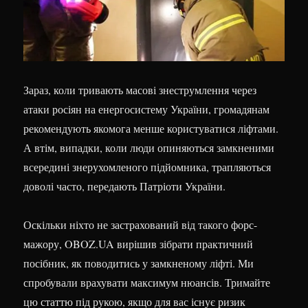
Зараз, коли тривають масові знеструмлення через
атаки росіян на енергосистему України, громадянам
рекомендують якомога менше користуватися ліфтами.
А втім, випадки, коли люди опиняються замкненими
всередині знерухомленого підйомника, трапляються
доволі часто, передають Патріоти України.
Оскільки ніхто не застрахований від такого форс-
мажору, OBOZ.UA вирішив зібрати практичний
посібник, як поводитись у замкненому ліфті. Ми
спробували врахувати максимум нюансів. Тримайте
цю статтю під рукою, якщо для вас існує ризик