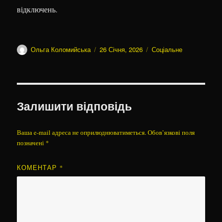
відключень.
Автор
Оприлюднено
Категорії
Ольга Коломийська
26 Січня, 2026
Соціальне
Залишити відповідь
Ваша e-mail адреса не оприлюднюватиметься.
Обов’язкові поля
позначені
*
КОМЕНТАР
*