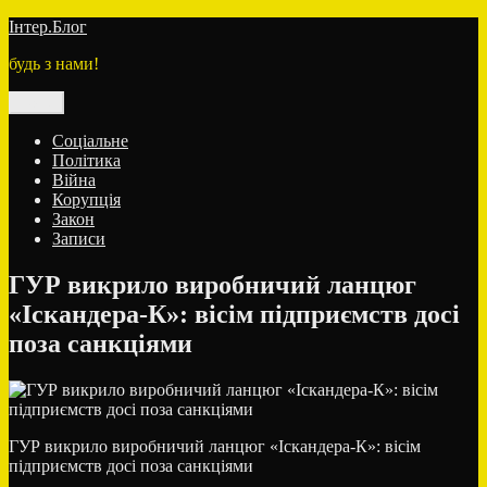
Перейти
Інтер.Блог
до
будь з нами!
вмісту
Меню
Соціальне
Політика
Війна
Корупція
Закон
Записи
ГУР викрило виробничий ланцюг
«Іскандера-К»: вісім підприємств досі
поза санкціями
ГУР викрило виробничий ланцюг «Іскандера-К»: вісім
підприємств досі поза санкціями