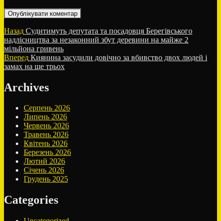
Навігація
Попередній
Назад
Судитимуть депутата та посадовця Берегівського
запис:
надлісництва за незаконний збут деревини на майже 2
записів
мільйона гривень
Наступний
Вперед
Киянина засудили довічно за вбивство двох людей і
запис:
замах на ще трьох
Archives
Серпень 2026
Липень 2026
Червень 2026
Травень 2026
Квітень 2026
Березень 2026
Лютий 2026
Січень 2026
Грудень 2025
Categories
Uncategorized