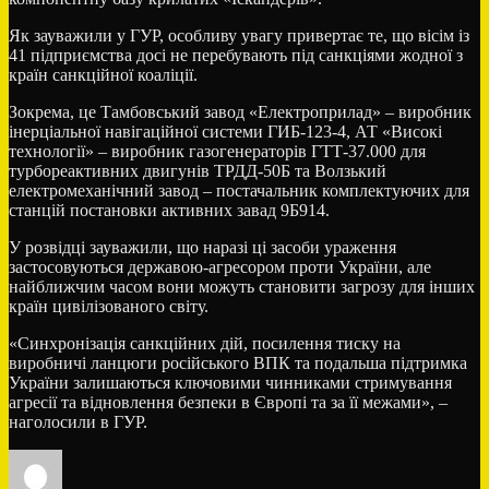
Як зауважили у ГУР, особливу увагу привертає те, що вісім із
41 підприємства досі не перебувають під санкціями жодної з
країн санкційної коаліції.
Зокрема, це Тамбовський завод «Електроприлад» – виробник
інерціальної навігаційної системи ГИБ-123-4, АТ «Високі
технології» – виробник газогенераторів ГТТ-37.000 для
турбореактивних двигунів ТРДД-50Б та Волзький
електромеханічний завод – постачальник комплектуючих для
станцій постановки активних завад 9Б914.
У розвідці зауважили, що наразі ці засоби ураження
застосовуються державою-агресором проти України, але
найближчим часом вони можуть становити загрозу для інших
країн цивілізованого світу.
«Синхронізація санкційних дій, посилення тиску на
виробничі ланцюги російського ВПК та подальша підтримка
України залишаються ключовими чинниками стримування
агресії та відновлення безпеки в Європі та за її межами», –
наголосили в ГУР.
Автор
Оприлюднено
Категорії