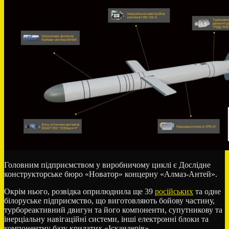
Головним підприємством у виробничому циклі є Дослідне
конструкторське бюро «Новатор» концерну «Алмаз-Антей».
Окрім нього, розвідка оприлюднила ще 39
російських
та одне
білоруське підприємство, що виготовляють бойову частину,
турбореактивний двигун та його компоненти, супутникову та
інерціальну навігаційні системи, інші електронні блоки та
компонентну базу крилатих «Іскандерів».