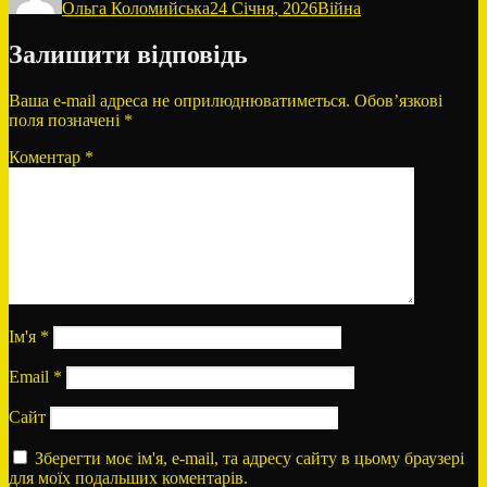
Ольга Коломийська
24 Січня, 2026
Війна
Залишити відповідь
Ваша e-mail адреса не оприлюднюватиметься.
Обов’язкові
поля позначені
*
Коментар
*
Ім'я
*
Email
*
Сайт
Зберегти моє ім'я, e-mail, та адресу сайту в цьому браузері
для моїх подальших коментарів.