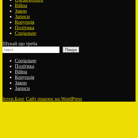
Війна
Закон
Записи
Корупція
Політика
Соціальне
Шукай що треба
Пошук
Соціальне
Політика
Війна
Корупція
Закон
Записи
Інтер.Блог
Сайт працює на WordPress