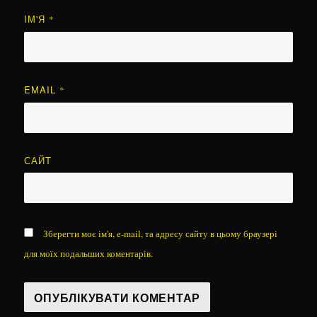
ІМ'Я
*
EMAIL
*
САЙТ
Зберегти моє ім'я, e-mail, та адресу сайту в цьому браузері
для моїх подальших коментарів.