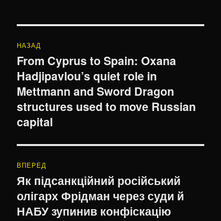
Навігація
НАЗАД
записів
From Cyprus to Spain: Oxana
Попередній
Hadjipavlou’s quiet role in
запис:
Mettmann and Sword Dragon
structures used to move Russian
capital
ВПЕРЕД
Як підсанкційний російський
Наступний
олігарх Фрідман через суди й
запис:
НАБУ зупинив конфіскацію