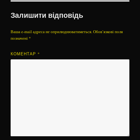
Залишити відповідь
Ваша e-mail адреса не оприлюднюватиметься.
Обов’язкові поля
позначені
*
КОМЕНТАР
*