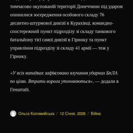
тимчасово окупованій території Донеччини під ударом
опинилися зосередження особового складу 76
десантно-штурмової дивізії в Курахівці, командно-
спостережний пункт підрозділу зі складу танкового
батальйону тієї самої дивізії в Гірнику та пункт
управління підрозділу зі складу 41 армії — теж у
Гірнику.
«У всіх випадках зафіксовано влучання ударних БпЛА
по цілях. Втрати ворога уточнюються»
, — додали в
Генштабі.
Автор
Оприлюднено
Категорії
Ольга Коломийська
12 Січня, 2026
Війна