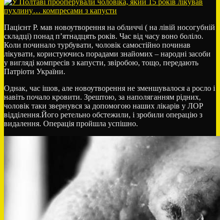
закупівлі
кабельно-
провідникової
Пацієнт Р. мав новоутворення на обличчі ( на лівій носогубній
продукції
складці) понад п’ятнадцять років. Час від часу воно боліло.
для
Коли починало турбувати, чоловік самостійно починав
УЗ
лікувати, користуючись порадами знайомих – народні засоби
у вигляді компресів з капусти, звіробою, тощо, передають
Патріоти України.
Однак, час ішов, але новоутворення не зменшувалося а росло і
навіть почало кровити. Зрештою, за наполяганням рідних,
чоловік таки звернувся за допомогою наших лікарів у ЛОР
відділення.Його ретельно обстежили, і зробили операцію з
видалення. Операція пройшла успішно.