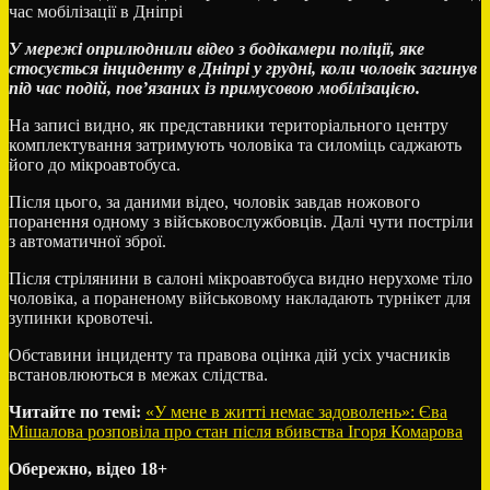
час мобілізації в Дніпрі
У мережі оприлюднили відео з бодікамери поліції, яке
стосується інциденту в Дніпрі у грудні, коли чоловік загинув
під час подій, пов’язаних із примусовою мобілізацією.
На записі видно, як представники територіального центру
комплектування затримують чоловіка та силоміць саджають
його до мікроавтобуса.
Після цього, за даними відео, чоловік завдав ножового
поранення одному з військовослужбовців. Далі чути постріли
з автоматичної зброї.
Після стрілянини в салоні мікроавтобуса видно нерухоме тіло
чоловіка, а пораненому військовому накладають турнікет для
зупинки кровотечі.
Обставини інциденту та правова оцінка дій усіх учасників
встановлюються в межах слідства.
Читайте по темі:
«У мене в житті немає задоволень»: Єва
Мішалова розповіла про стан після вбивства Ігоря Комарова
Обережно, відео 18+