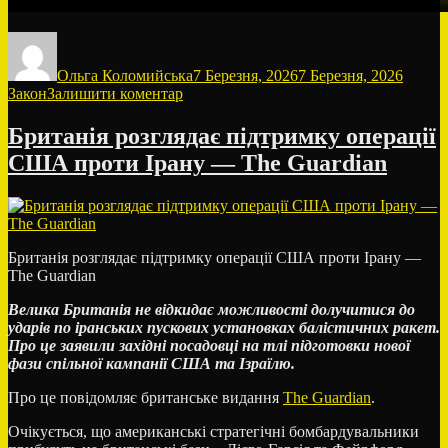
Автор
Оприлюднено
Катего
Ольга Коломийська
7 Березня, 2026
7 Березня, 2026
до
Закон
Залишити коментар
З’явилося
відео
Британія розглядає підтримку операції
з
США проти Ірану — The Guardian
бодікамер
поліції
у
справі
про
стрілянину
Британія розглядає підтримку операції США проти Ірану —
під
The Guardian
час
мобілізації
Велика Британія не відкидає можливості долучитися до
в
ударів по іранських пускових установках балістичних ракет.
Дніпрі
Про це заявили західні посадовці на тлі підготовки нової
фази спільної кампанії США та Ізраїлю.
Про це повідомляє британське видання
The Guardian
.
Очікується, що американські стратегічні бомбардувальники