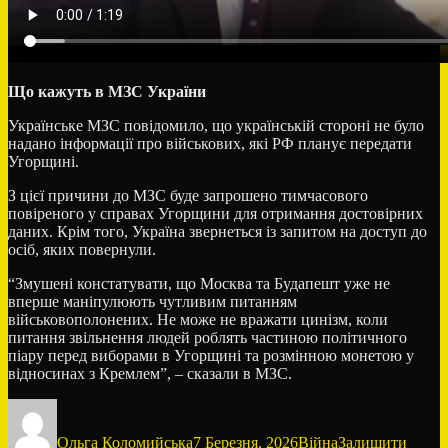
Що кажуть в МЗС України
Українське МЗС повідомило, що українській стороні не було
надано інформації про військових, які РФ планує передати
Угорщині.
З цієї причини до МЗС буде запрошено тимчасового
повіреного у справах Угорщини для отримання достовірних
даних. Крім того, Україна звернеться із запитом на доступ до
осіб, яких повернули.
“Змушені констатувати, що Москва та Будапешт уже не
вперше маніпулюють чутливим питанням
військовополонених. Не може не вражати цинізм, коли
питання звільнення людей роблять частиною політичного
піару перед виборами в Угорщині та розмінною монетою у
відносинах з Кремлем”, – сказали в МЗС.
Автор
Оприлюднено
Категорії
Ольга Коломийська
7 Березня, 2026
Війна
Залишити