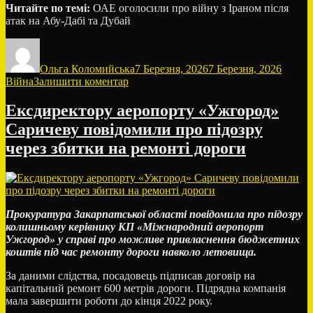
Читайте по темі:
ОАЕ оголосили про війну з Іраном після
атак на Абу-Дабі та Дубай
Автор
Оприлюднено
Катего
Ольга Коломийська
7 Березня, 2026
7 Березня, 2026
до
Війна
Залишити коментар
Британія
розглядає
Ексдиректору аеропорту «Ужгород»
підтримку
Саричеву повідомили про підозру
операції
США
через збитки на ремонті дороги
проти
Ірану
—
The
Guardian
Прокуратура Закарпатської області повідомила про підозру
колишньому керівнику КП «Міжнародний аеропорт
Ужгород» у справі про можливе привласнення бюджетних
коштів під час ремонту дороги навколо летовища.
За даними слідства, посадовець підписав договір на
капітальний ремонт 600 метрів дороги. Підрядна компанія
мала завершити роботи до кінця 2022 року.