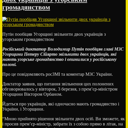
Ужгороді
у
громадянством
водія
вилучили
незадекларовані
брендові
речі
Путін пообіцяв Угорщині звільнити двох українців з
на
угорським громадянством
1,8
мільйона
Російський диктатор Володимир Путін пообіцяв главі МЗС
гривень
Угорщини Петеру Сійярто звільнити двох українців, які
мають угорське громадянство і опинилися у російському
полоні.
Про це повідомляють росЗМІ та коментар МЗС України.
Диктатор заявив, що питання звільнення цих полонених
обговорювалось у вівторок, 3 березня, з прем’єр-міністром
Угорщини Віктором Орбаном.
Йдеться про українців, які одночасно мають громадянство і
України, і Угорщини.
“Мною прийнято рішення звільнити двох осіб. Ви зможете, як
і просив прем’єр-міністр, забрати їх з собою прямо в літак, на