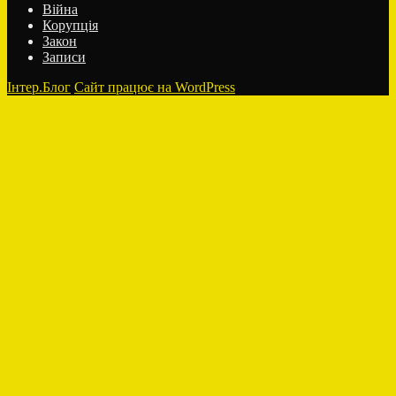
лікував
Війна
пухлину…
Корупція
компресами
Закон
з
Записи
капусти
Інтер.Блог
Сайт працює на WordPress