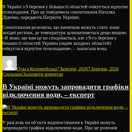
на
В Україні з 9 березня у більшості областей очікується відчутне
ремонті
похолодання. Про це повідомила синоптикиня Наталка
дороги
Діденко, передають Патріоти України.
Синоптикиня розповіла, що винятком можуть стати лише
західні регіони, де температура залишатиметься дещо вищою.
«Я знаю, що вам це не сподобається, але з 9-го березня у
більшості областей України (окрім західних областей)
очікується відчутне похолодання», – написала вона.
Автор
Оприлюднено
Катего
Ольга Коломийська
7 Березня, 2026
7 Березня, 2026
до
Соціальне
Залишити коментар
Погода
здивує!
В Україні можуть запровадити графіки
Синоптикиня
відключення води, – експерт
Діденко
розповіла
про
різке
похолодання
в
У разі атак на об’єкти водопостачання в Україні можуть
Україні
запровадити графіки відключення води. Про це розповів