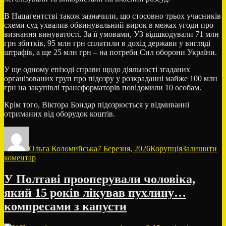
В Нацагентстві також зазначили, що стосовно трьох учасників
схеми суд ухвалив обвинувальний вирок в межах угоди про
визнання винуватості. За її умовами, УЗ відшкодували 71 млн
грн збитків, 95 млн грн сплатили в дохід держави у вигляді
штрафів, а ще 25 млн грн – на потреби Сил оборони України.
У ще одному епізоді справи щодо діяльності згаданих
організованих груп про підозру у розкраданні майже 100 млн
грн на закупівлі трансформаторів повідомили 10 особам.
Крім того, Віктора Бондар підозрюється у відмиванні
отриманих від оборудок коштів.
Автор
Оприлюднено
Категорії
Ольга Коломийська
7 Березня, 2026
Корупція
Залишити
до
коментар
Нардепа
Віктора
У Полтаві прооперували чоловіка,
Бондара
який 15 років лікував пухлину…
судитимуть
у
компресами з капусти
справі
про