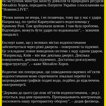
ексзаступник міністра захисту довкілля та природних ресурсів
Михайло Хорєв, передають Патріоти України з посиланням на
“Новини.LIVE”.
“Ризик виник не вчора, і не позавчора, тому що у нас є удари.
Наприклад, по греблі Карачунівського водосховища у
Кривому Розі. Там зруйнували шлюзи. І там була проблема.
Відповідно, можуть бути удари по водоканалах”, – зазначив
спеціаліст.
Експерт каже, що у великих містах водопостачання
забезпечується через різні джерела – поверхневі та підземні.
Це ускладнює повне виведення системи з ладу одним ударом.
“Наприклад, Київ – він має декілька джерел. Декілька
поверхневих, декілька підземних. Достатньо розгалужену
інфраструктуру”, – каже Михайло Хорєв.
Водночас він попереджає, що ушкодження окремих об’єктів
водопостачання може спричинити локальні перебої та
запровадження графіків подачі води, подібно до відключень
електроенергії.
“Держава до цього (до атак об’єктів водопостачання, – ред.)
готується, над цим працюють. Пропрацьовають контрзаходи,
посилюють нашу протиракетну оборону”, – додав фахівець.