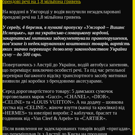
без
водопостачання
На кордоні в Ужгороді у водія вилучили незадекларовані
брендові речі на 1,8 мільйона гривень
У середу, 4 березня, в пункті пропуску «Ужгород – Вишнє
Нємецьке», що на українсько-словацькому кордоні,
закарпатські митники задокументували правопорушення,
пов’язане із недекларуванням коштовних товарів, вартість
яких значно перевищує дозволену законодавством України
суму – до 500 євро.
Повертаючись з Австрії до України, водій автобуса запевняв,
що переміщує виключно особисті речі. Та під час ретельної
перевірки багажного відсіку транспортного засобу митники
виявили дві коробки з брендовими аксесуарами.
Серед дороговартістного товару: 5 дамських сумочок
торговельних марок «Gucci», «CHANEL», «DIOR»,
«CELINE» та «LOUIS VUITTON». А на додачу – шовкова
хустка від «CELINE», жіноче взуття (капці та кросівки) від
«HERMES» та ювелірні вироби: 2 каблучки, браслет та
годинник від «Van Cleef & Arpels» та «CARTIER».
Після виявлення не задекларованих товарів водій «пригадав»,
що переміщував їх з Австрії до Києва на прохання