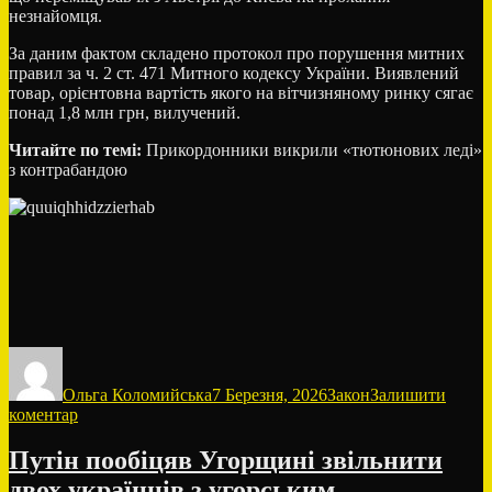
незнайомця.
За даним фактом складено протокол про порушення митних
правил за ч. 2 ст. 471 Митного кодексу України. Виявлений
товар, орієнтовна вартість якого на вітчизняному ринку сягає
понад 1,8 млн грн, вилучений.
Читайте по темі:
Прикордонники викрили «тютюнових леді»
з контрабандою
Автор
Оприлюднено
Категорії
Ольга Коломийська
7 Березня, 2026
Закон
Залишити
до
коментар
На
кордоні
Путін пообіцяв Угорщині звільнити
в
двох українців з угорським