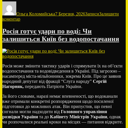
Автор
Оприлюднено
Категорії
Ольга Коломийська
7 Березня, 2026
Записи
Залишити
до
коментар
В
Україні
Росія готує удари по воді: Чи
можуть
залишиться Київ без водопостачання
запровадити
графіки
відключення
води,
–
експерт
Росія може змінити тактику ударів і спрямувати їх на об’єкти
водопостачання та водовідведення в Україні. Під загрозою –
насамперед міста-мільйонники, зокрема Київ. Про це заявив
народний депутат від фракції “Слуга народу”
Сергій
Нагорняк,
передають Патріоти України.
За його словами, наразі немає впевненості, що водоканали
вже отримали конкретні розпорядження щодо посиленої
підготовки до можливих атак. Він припустив, що певні
сигнали могли надходити від
Головного управління
розвідки України
та до
Кабінету Міністрів України
, однак
чи розпочалися реальні кроки на місцях — питання відкрите.