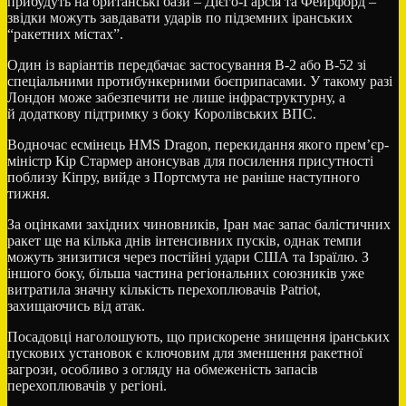
прибудуть на британські бази – Дієго-Гарсія та Фейрфорд –
звідки можуть завдавати ударів по підземних іранських
“ракетних містах”.
Один із варіантів передбачає застосування B-2 або B-52 зі
спеціальними протибункерними боєприпасами. У такому разі
Лондон може забезпечити не лише інфраструктурну, а
й додаткову підтримку з боку Королівських ВПС.
Водночас есмінець HMS Dragon, перекидання якого прем’єр-
міністр Кір Стармер анонсував для посилення присутності
поблизу Кіпру, вийде з Портсмута не раніше наступного
тижня.
За оцінками західних чиновників, Іран має запас балістичних
ракет ще на кілька днів інтенсивних пусків, однак темпи
можуть знизитися через постійні удари США та Ізраїлю. З
іншого боку, більша частина регіональних союзників уже
витратила значну кількість перехоплювачів Patriot,
захищаючись від атак.
Посадовці наголошують, що прискорене знищення іранських
пускових установок є ключовим для зменшення ракетної
загрози, особливо з огляду на обмеженість запасів
перехоплювачів у регіоні.