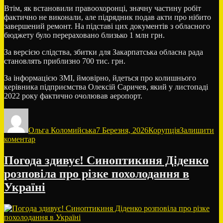
Втім, як встановили правоохоронці, значну частину робіт
фактично не виконали, але підрядник подав акти про нібито
завершений ремонт. На підставі цих документів з обласного
бюджету було перераховано близько 1 млн грн.
За версією слідства, збитки для Закарпатська обласна рада
становлять приблизно 700 тис. грн.
За інформацією ЗМІ, ймовірно, йдеться про колишнього
керівника підприємства Олексій Саричев, який у листопаді
2022 року фактично очолював аеропорт.
Автор
Оприлюднено
Категорії
Ольга Коломийська
7 Березня, 2026
Корупція
Залишити
до
коментар
Ексдиректору
аеропорту
Погода здивує! Синоптикиня Діденко
«Ужгород»
розповіла про різке похолодання в
Саричеву
повідомили
Україні
про
підозру
через
збитки