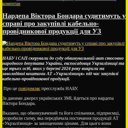
до
коментар
Путін
пообіцяв
Нардепа Віктора Бондара судитимуть у
Угорщині
справі про закупівлі кабельно-
звільнити
двох
провідникової продукції для УЗ
українців
з
угорським
громадянством
НАБУ і САП скерували до суду обвинувальний акт стосовно
народного депутата України, експосадовця Укрзалізниці та
ще трьох осіб, яких у березні 2024 року викрили на
заволодінні коштами АТ «Укрзалізниця» під час закупівлі
кабельно-провідникової продукції.
Про це
повідомляє
пресслужба НАБУ.
За даними джерел українських ЗМІ, йдеться про нардепа
Віктора Бондара.
Вказано, що обвинувачений та його спільники, підприємці,
розробили схему, яка передбачала постачання продукції АТ
«Укрзалізниця» за завищеними цінами. Для цього вони