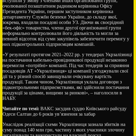
вступили у змову з членами іншої організованої групи,
очолюваної позаштатним радником керівника Офісу
Президента України, першим заступником керівника
департаменту Служби безпеки України, до складу якої,
зокрема, входили посадові особи УЗ. Діючи як своєрідний
«бек-офіс» товариства, члени другої організованої групи
неформально контролювали його діяльність та могли за
певний відсоток від суми закупівель забезпечити перемогу у
них підконтрольних підприємцям компаній.
«У результаті протягом 2021–2022 рр. у тендерах Укрзалізниці
на постачання кабельно-провідникової продукції незаконно
перемогли «потрібні» компанії. Під час тендерів за сприяння
посадовців АТ «Укрзалізниця» ці компанії узгоджували свої
дії та у різний спосіб завищували очікувану вартість
продукції. Таким чином, Укрзалізниця уклала договори з
підконтрольними підприємствами, які здійснили постачання
продукції за цінами, вищими за ринкові», – наголосили в
НАБУ.
Читайте по темі:
ВАКС засудив суддю Київського райсуду
Одеси Салтан до 6 років ув’язнення за хабар
Унаслідок реалізації схеми Укрзалізниця зазнала збитків на
суму понад 140 млн грн, частину з яких учасники злочину
легалізували та використали на власний розсуд.