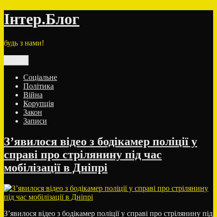
Перейти
Інтер.Блог
до
вмісту
будь з нами!
Меню
Соціальне
Політика
Війна
Корупція
Закон
Записи
З’явилося відео з бодікамер поліції у
справі про стрілянину під час
мобілізації в Дніпрі
З’явилося відео з бодікамер поліції у справі про стрілянину під